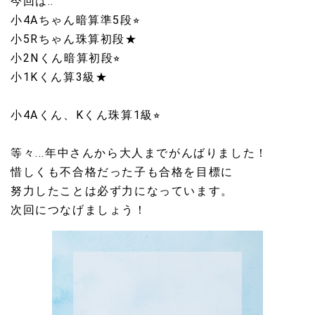
今回は..
小4Aちゃん暗算準5段⭐︎
小5Rちゃん珠算初段★
小2Nくん暗算初段⭐︎
小1Kくん算3級★
小4Aくん、Kくん珠算1級⭐︎
等々...年中さんから大人までがんばりました！
惜しくも不合格だった子も合格を目標に
努力したことは必ず力になっています。
次回につなげましょう！