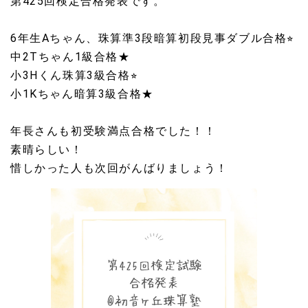
第425回検定合格発表です。
6年生Aちゃん、珠算準3段暗算初段見事ダブル合格⭐︎
中2Tちゃん1級合格★
小3Hくん珠算3級合格⭐︎
小1Kちゃん暗算3級合格★
年長さんも初受験満点合格でした！！
素晴らしい！
惜しかった人も次回がんばりましょう！